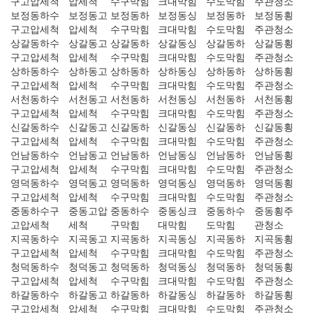
구고압세척
압세척
수구막힘
크대막힘
수도막힘
주관청소
보정동하수
보정동고
보정동하
보정동싱
보정동하
보정동횡
구고압세척
압세척
수구막힘
크대막힘
수도막힘
주관청소
상갈동하수
상갈동고
상갈동하
상갈동싱
상갈동하
상갈동횡
구고압세척
압세척
수구막힘
크대막힘
수도막힘
주관청소
상하동하수
상하동고
상하동하
상하동싱
상하동하
상하동횡
구고압세척
압세척
수구막힘
크대막힘
수도막힘
주관청소
서천동하수
서천동고
서천동하
서천동싱
서천동하
서천동횡
구고압세척
압세척
수구막힘
크대막힘
수도막힘
주관청소
신갈동하수
신갈동고
신갈동하
신갈동싱
신갈동하
신갈동횡
구고압세척
압세척
수구막힘
크대막힘
수도막힘
주관청소
언남동하수
언남동고
언남동하
언남동싱
언남동하
언남동횡
구고압세척
압세척
수구막힘
크대막힘
수도막힘
주관청소
영덕동하수
영덕동고
영덕동하
영덕동싱
영덕동하
영덕동횡
구고압세척
압세척
수구막힘
크대막힘
수도막힘
주관청소
중동하수구
중동고압
중동하수
중동싱크
중동하수
중동횡주
고압세척
세척
구막힘
대막힘
도막힘
관청소
지곡동하수
지곡동고
지곡동하
지곡동싱
지곡동하
지곡동횡
구고압세척
압세척
수구막힘
크대막힘
수도막힘
주관청소
청덕동하수
청덕동고
청덕동하
청덕동싱
청덕동하
청덕동횡
구고압세척
압세척
수구막힘
크대막힘
수도막힘
주관청소
하갈동하수
하갈동고
하갈동하
하갈동싱
하갈동하
하갈동횡
구고압세척
압세척
수구막힘
크대막힘
수도막힘
주관청소