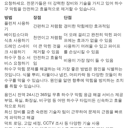
요청하세요. 전문가들은 더 강력한 장비와 기술을 가지고 있어 하수
구 막힘을 안전하고 효율적으로 제거할 수 있습니다.
방법
장점
단점
플런저 사용하
간편하고 저렴함
경미한 막힘에만 효과적임
기
베이킹소다와
더 오래 걸리고 완전히 막힌 파이
천연이고 저렴함
식초 사용하기
프에는 효과가 없을 수 있음
드레인 스네이
더 큰 막힌 것을
사용하기 어려울 수 있고 파이프
크 사용하기
제거할 수 있음
를 손상시킬 수 있음
하수구 청소 서
안전하고 효율적
비용이 가장 많이 들 수 있음
비스 요청하기
임
하수구 막힘 문제를 해결하는 데 가장 좋은 방법은 원인을 식별하는
것입니다. 식물 뿌리, 타월이나 냅킨, 머리카락 등 다양한 것들이 하
수구를 막을 수 있습니다. 원인을 알면 향후에 막힘을 방지하는 조치
를 취할 수 있습니다.
용인시 전역 24시간 365일 무휴 하수구 막힘 응급 해결 서비스 제공
부엌, 욕실, 화장실, 비구멍 등 어떤 하수구 타입이든 신속하고 효율
적으로 처리
최신 장비를 갖춘 숙련된 기술자 팀이 근무하여 문제의 근원을 빠르
게 파악하고 해결
덕트 로딩, 고압 세정, CCTV 조사 등 다양한 기술 사용