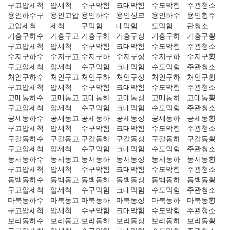
구고압세척
압세척
수구막힘
크대막힘
수도막힘
주관청소
용인하수구
용인고압
용인하수
용인싱크
용인하수
용인횡주
고압세척
세척
구막힘
대막힘
도막힘
관청소
기흥구하수
기흥구고
기흥구하
기흥구싱
기흥구하
기흥구횡
구고압세척
압세척
수구막힘
크대막힘
수도막힘
주관청소
수지구하수
수지구고
수지구하
수지구싱
수지구하
수지구횡
구고압세척
압세척
수구막힘
크대막힘
수도막힘
주관청소
처인구하수
처인구고
처인구하
처인구싱
처인구하
처인구횡
구고압세척
압세척
수구막힘
크대막힘
수도막힘
주관청소
고매동하수
고매동고
고매동하
고매동싱
고매동하
고매동횡
구고압세척
압세척
수구막힘
크대막힘
수도막힘
주관청소
공세동하수
공세동고
공세동하
공세동싱
공세동하
공세동횡
구고압세척
압세척
수구막힘
크대막힘
수도막힘
주관청소
구갈동하수
구갈동고
구갈동하
구갈동싱
구갈동하
구갈동횡
구고압세척
압세척
수구막힘
크대막힘
수도막힘
주관청소
농서동하수
농서동고
농서동하
농서동싱
농서동하
농서동횡
구고압세척
압세척
수구막힘
크대막힘
수도막힘
주관청소
동백동하수
동백동고
동백동하
동백동싱
동백동하
동백동횡
구고압세척
압세척
수구막힘
크대막힘
수도막힘
주관청소
마북동하수
마북동고
마북동하
마북동싱
마북동하
마북동횡
구고압세척
압세척
수구막힘
크대막힘
수도막힘
주관청소
보라동하수
보라동고
보라동하
보라동싱
보라동하
보라동횡