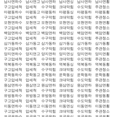
남사면하수
남사면고
남사면하
남사면싱
남사면하
남사면횡
구고압세척
압세척
수구막힘
크대막힘
수도막힘
주관청소
마평동하수
마평동고
마평동하
마평동싱
마평동하
마평동횡
구고압세척
압세척
수구막힘
크대막힘
수도막힘
주관청소
모현면하수
모현면고
모현면하
모현면싱
모현면하
모현면횡
구고압세척
압세척
수구막힘
크대막힘
수도막힘
주관청소
백암면하수
백암면고
백암면하
백암면싱
백암면하
백암면횡
구고압세척
압세척
수구막힘
크대막힘
수도막힘
주관청소
삼가동하수
삼가동고
삼가동하
삼가동싱
삼가동하
삼가동횡
구고압세척
압세척
수구막힘
크대막힘
수도막힘
주관청소
양지면하수
양지면고
양지면하
양지면싱
양지면하
양지면횡
구고압세척
압세척
수구막힘
크대막힘
수도막힘
주관청소
역북동하수
역북동고
역북동하
역북동싱
역북동하
역북동횡
구고압세척
압세척
수구막힘
크대막힘
수도막힘
주관청소
운학동하수
운학동고
운학동하
운학동싱
운학동하
운학동횡
구고압세척
압세척
수구막힘
크대막힘
수도막힘
주관청소
원삼면하수
원삼면고
원삼면하
원삼면싱
원삼면하
원삼면횡
구고압세척
압세척
수구막힘
크대막힘
수도막힘
주관청소
유방동하수
유방동고
유방동하
유방동싱
유방동하
유방동횡
구고압세척
압세척
수구막힘
크대막힘
수도막힘
주관청소
이동면하수
이동면고
이동면하
이동면싱
이동면하
이동면횡
구고압세척
압세척
수구막힘
크대막힘
수도막힘
주관청소
포곡읍하수
포곡읍고
포곡읍하
포곡읍싱
포곡읍하
포곡읍횡