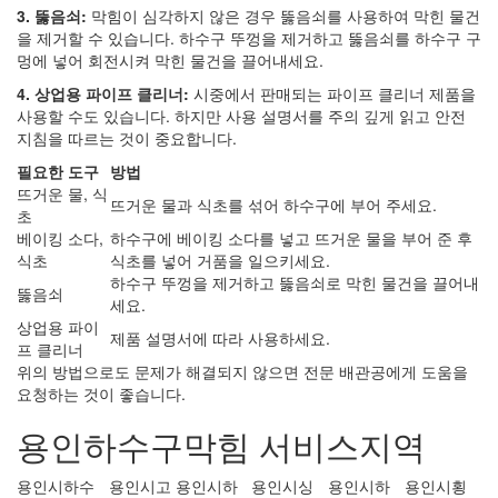
3. 뚫음쇠:
막힘이 심각하지 않은 경우 뚫음쇠를 사용하여 막힌 물건
을 제거할 수 있습니다. 하수구 뚜껑을 제거하고 뚫음쇠를 하수구 구
멍에 넣어 회전시켜 막힌 물건을 끌어내세요.
4. 상업용 파이프 클리너:
시중에서 판매되는 파이프 클리너 제품을
사용할 수도 있습니다. 하지만 사용 설명서를 주의 깊게 읽고 안전
지침을 따르는 것이 중요합니다.
필요한 도구
방법
뜨거운 물, 식
뜨거운 물과 식초를 섞어 하수구에 부어 주세요.
초
베이킹 소다,
하수구에 베이킹 소다를 넣고 뜨거운 물을 부어 준 후
식초
식초를 넣어 거품을 일으키세요.
하수구 뚜껑을 제거하고 뚫음쇠로 막힌 물건을 끌어내
뚫음쇠
세요.
상업용 파이
제품 설명서에 따라 사용하세요.
프 클리너
위의 방법으로도 문제가 해결되지 않으면 전문 배관공에게 도움을
요청하는 것이 좋습니다.
용인하수구막힘 서비스지역
용인시하수
용인시고
용인시하
용인시싱
용인시하
용인시횡