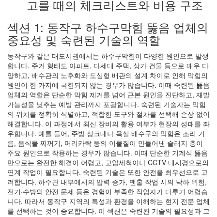
고를 때의 체크리스트와 비용 구조
섹션 1: 동작구 하수구막힘 뚫음 업체의
중요성 및 숙련된 기술의 역할
동작구와 같은 대도시권에서는 하수구막힘이 다양한 원인으로 발생
합니다. 주거 형태도 아파트, 다세대 주택, 상가 건물 등으로 매우 다
양하고, 배수관의 노후화와 도심형 배관의 설계 차이로 인해 막힘의
원인이 한 가지에 국한되지 않는 경우가 많습니다. 이때 숙련된 뚫음
업체의 역할은 단순한 막힘 제거를 넘어 근본 원인을 진단하고, 재발
가능성을 낮추는 예방 관리까지 포괄합니다. 숙련된 기술자는 막힘
의 위치를 정확히 식별하고, 적합한 도구와 절차를 선택해 손상 없이
해결합니다. 이 과정에서 최신 장비의 활용 여부가 현장의 성패를 좌
우합니다. 예를 들어, 주방 싱크대나 욕실 배수구의 막힘은 조리 기
름, 음식물 찌꺼기, 머리카락 등의 이물질이 만들어낸 슬러지 층이
주요 원인으로 작용하는 경우가 많습니다. 이때 단순한 기계식 뚫음
만으로는 완전한 해결이 어렵고, 고압세척이나 CCTV 내시경으로의
연계 작업이 필요합니다. 숙련된 기술은 또한 안전을 최우선으로 고
려합니다. 하수관 내부에서의 압력 증가, 맨홀 작업 시의 낙하 위험,
전기·수방의 안전 문제 등은 경험이 부족한 작업자가 다루기 어렵습
니다. 따라서 동작구 지역의 특성과 환경을 이해하는 현지 전문 업체
를 선택하는 것이 중요합니다. 이 섹션은 숙련된 기술의 필요성과 그