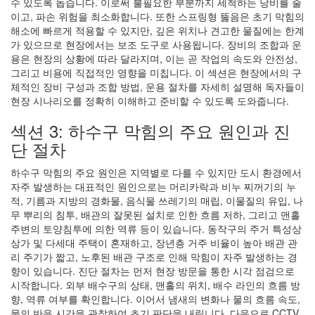
수 있도록 돕습니다. 이로써 불필요한 부분까지 세척하는 낭비를 줄
이고, 파손 위험을 최소화합니다. 또한 스프링형 뚫음은 초기 막힘의
해소에 빠르게 적용할 수 있지만, 깊은 위치나 견고한 물질에는 한계
가 있으므로 현장에서는 보조 도구로 사용됩니다. 장비의 조합과 운
용은 현장의 상황에 따라 달라지며, 이는 곧 작업의 속도와 안전성,
그리고 비용에 직접적인 영향을 미칩니다. 이 섹션은 현장에서의 구
체적인 장비 구성과 조합 방법, 운용 절차를 자세히 설명해 독자들이
현장 시나리오를 정확히 이해하고 준비할 수 있도록 도와줍니다.
섹션 3: 하수구 막힘의 주요 원인과 진
단 절차
하수구 막힘의 주요 원인은 지역별로 다를 수 있지만 도시 환경에서
자주 발생하는 대표적인 원인으로는 머리카락과 비누 찌꺼기의 누
적, 기름과 지방의 경화물, 음식물 쓰레기의 매립, 이물질의 유입, 나
무 뿌리의 침투, 배관의 잘못된 설치로 인한 흐름 저하, 그리고 맨홀
주변의 토양침투에 의한 역류 등이 있습니다. 동작구의 주거 특성상
상가 및 다세대 주택이 혼재하고, 장년층 거주 비율이 높아 배관 관
리 주기가 짧고, 노후된 배관 구조로 인해 막힘이 자주 발생하는 경
향이 있습니다. 진단 절차는 먼저 현장 방문을 통한 시각 점검으로
시작합니다. 외부 배수구의 상태, 맨홀의 위치, 배수 라인의 흐름 방
향, 역류 여부를 확인합니다. 이어서 냄새의 변화나 물의 흐름 속도,
물의 반응 시간을 관찰하여 초기 판단을 내립니다. 다음으로 CCTV