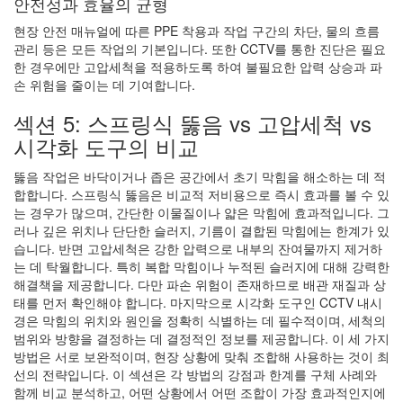
안전성과 효율의 균형
현장 안전 매뉴얼에 따른 PPE 착용과 작업 구간의 차단, 물의 흐름
관리 등은 모든 작업의 기본입니다. 또한 CCTV를 통한 진단은 필요
한 경우에만 고압세척을 적용하도록 하여 불필요한 압력 상승과 파
손 위험을 줄이는 데 기여합니다.
섹션 5: 스프링식 뚫음 vs 고압세척 vs
시각화 도구의 비교
뚫음 작업은 바닥이거나 좁은 공간에서 초기 막힘을 해소하는 데 적
합합니다. 스프링식 뚫음은 비교적 저비용으로 즉시 효과를 볼 수 있
는 경우가 많으며, 간단한 이물질이나 얇은 막힘에 효과적입니다. 그
러나 깊은 위치나 단단한 슬러지, 기름이 결합된 막힘에는 한계가 있
습니다. 반면 고압세척은 강한 압력으로 내부의 잔여물까지 제거하
는 데 탁월합니다. 특히 복합 막힘이나 누적된 슬러지에 대해 강력한
해결책을 제공합니다. 다만 파손 위험이 존재하므로 배관 재질과 상
태를 먼저 확인해야 합니다. 마지막으로 시각화 도구인 CCTV 내시
경은 막힘의 위치와 원인을 정확히 식별하는 데 필수적이며, 세척의
범위와 방향을 결정하는 데 결정적인 정보를 제공합니다. 이 세 가지
방법은 서로 보완적이며, 현장 상황에 맞춰 조합해 사용하는 것이 최
선의 전략입니다. 이 섹션은 각 방법의 강점과 한계를 구체 사례와
함께 비교 분석하고, 어떤 상황에서 어떤 조합이 가장 효과적인지에