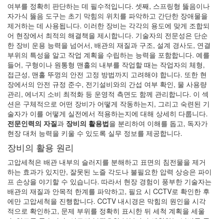
여부를 정확히 판단하는 데 필수적입니다. 셋째, 스프링형 뚫음이나
자가식 뚫음 도구는 초기 막힘의 위치를 파악하고 간단한 장애물을
제거하는 데 사용됩니다. 이러한 장비는 각각의 용도에 맞게 조합되
어 현장에서 최적의 해결책을 제시합니다. 기술자의 전문성은 단순
한 장비 운용 능력을 넘어서, 배관의 재질과 구조, 설계 경사도, 연결
부위의 특성을 알고 작업 계획을 수립하는 능력을 포함합니다. 예를
들어, 구형이나 원통형 맨홀의 내부를 작업할 때는 작업자의 체형,
접근성, 맨홀 뚜껑의 안전 고정 방법까지 고려해야 합니다. 또한 현
장에서의 안전 규정 준수, 전기설비와의 간섭 여부 확인, 물 사용량
관리, 에너지 소비 최적화 등 운영적 측면도 함께 관리합니다. 이 섹
션은 구체적으로 어떤 장비가 어떻게 작동하는지, 그리고 숙련된 기
술자가 이를 어떻게 실전에서 적용하는지에 대해 상세히 다룹니다.
전문인력의 자질
과
장비의 활용법
을 분리하여 이해를 돕고, 독자가
현장 대처 능력을 키울 수 있도록 실무 정보를 제공합니다.
장비의 활용 원리
고압세척은 배관 내부의 슬러지를 분해하고 표면의 침전물을 제거
하는 효과가 있지만, 잘못된 노즐 각도나 불필요한 압력 상승은 파이
프 손상을 야기할 수 있습니다. 따라서 현장 경험이 풍부한 기술자는
배관의 재질과 안목적 한계를 파악하고, 필요 시 CCTV로 확인한 후
에만 고압세척을 진행합니다. CCTV 내시경은 막힘의 원인을 시각
적으로 확인하고, 문제 부위를 정확히 표시한 뒤 세척 계획을 세울